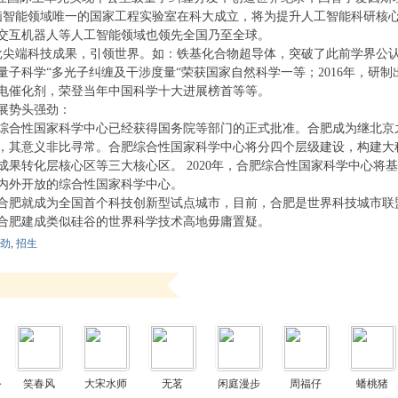
脑智能领域唯一的国家工程实验室在科大成立，将为提升人工智能科研核
交互机器人等人工智能领域也领先全国乃至全球。
批尖端科技成果，引领世界。如：铁基化合物超导体，突破了此前学界公认
量子科学“多光子纠缠及干涉度量“荣获国家自然科学一等；2016年，研
电催化剂，荣登当年中国科学十大进展榜首等等。
展势头强劲：
综合性国家科学中心已经获得国务院等部门的正式批准。合肥成为继北京
，其意义非比寻常。合肥综合性国家科学中心将分四个层级建设，构建大科
成果转化层核心区等三大核心区。 2020年，合肥综合性国家科学中心将基
内外开放的综合性国家科学中心。
4年合肥就成为全国首个科技创新型试点城市，目前，合肥是世界科技城市
合肥建成类似硅谷的世界科学技术高地毋庸置疑。
劲
,
招生
笑春风
大宋水师
无茗
闲庭漫步
周福仔
蟠桃猪
分