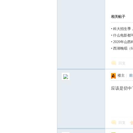
相关帖子
•
科大招生季
•
什么电影都
•
2020年山
•
西湖晚唱（6
长
回复
楼主
|
前
应该是切中
论
回复