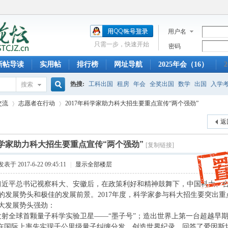
用户名
只需一步，快速开始
密码
新帖导读
实用帖
排行榜
网址导航
2025年会（16）
2
热搜:
工科出国
租房
年会
全奖出国
数学
出国
入学
搜索
搜
交流
志愿者在行动
2017年科学家助力科大招生要重点宣传“两个强劲”
托福
科大奖学金
迎新晚会
信院出国
早餐
少年班
创
返
索
科学家助力科大招生要重点宣传“两个强劲”
[复制链接]
›
›
发表于 2017-6-22 09:45:11
|
显示全部楼层
习近平总书记视察科大、安徽后，在政策利好和精神鼓舞下，中国科大、
的发展势头和极佳的发展前景。2017年度，科学家参与科大招生要突出重
大发展势头强劲：
发射全球首颗量子科学实验卫星——“墨子号”；造出世界上第一台超越早
”在国际上率先实现千公里级量子纠缠分发，创造世界纪录，回答了爱因斯