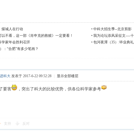
，煤城人在行动
•
中科大招生季--北京剪影
可以不看，这一部《肖申克的救赎》一定要看！
•
我为论坛添风采征文---
西科学家年会胜利召开
•
包河夜潭（35）:毕业典礼
）：“合肥”有多少笔画？
进科大
发表于 2017-6-22 09:52:28
|
显示全部楼层
了要害
，突出了科大的比较优势，供各位科学家参考
支持
反对