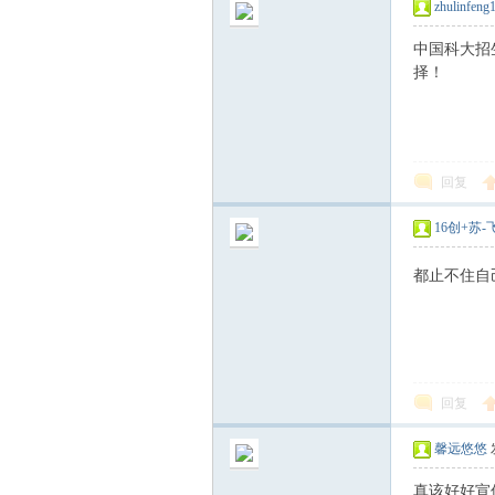
zhulinfeng
中国科大招
择！
坛
回复
16创+苏-
都止不住自
回复
馨远悠悠
真该好好宣