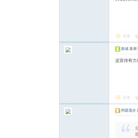
回复
新城
发表于 
这宣传有力
回复
闲庭漫步
前