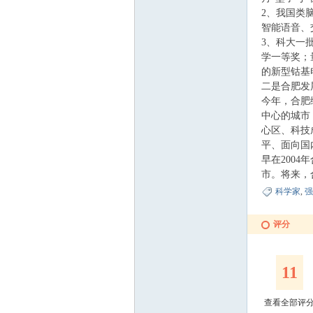
2、我国类
智能语音、
科
3、科大一
学一等奖；
的新型钴基
二是合肥发
今年，合肥
中心的城市
心区、科技
平、面向国
早在200
大
市。将来，
科学家
,
强
评分
11
查看全部评
家