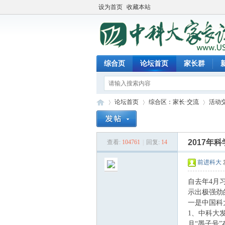
设为首页
收藏本站
综合页
论坛首页
家长群
论坛首页
综合区：家长·交流
活动
2017年
查看:
104761
|
回复:
14
中
»
›
›
前进科大
自去年4月
示出极强劲
一是中国科
1、中科大
月“墨子号