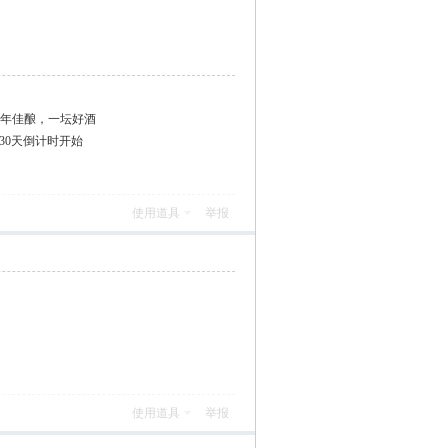
-十年佳酿，一坛好酒
30天倒计时开始
使用道具
举报
使用道具
举报