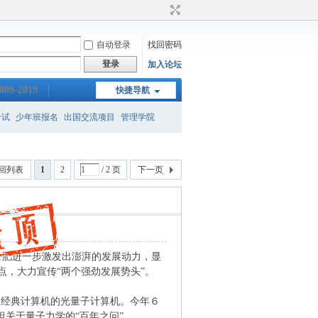
自动登录
找回密码
登录
加入论坛
009-2019
快捷导航
考试
少年班报名
出国交流项目
管理学院
新班
保送
gre成绩
回列表
1
2
/ 2 页
下一页
合肥进一步激发出澎湃的发展动力，显
点，大力宣传“两个强劲发展势头”。
期经典计算机的光量子计算机。今年６
坦关于量子力学的“百年之问”。