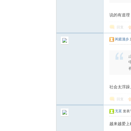
说的有道理
回复
闲庭漫步
z
社会太浮躁
回复
无茗
发表于 
越来越爱上