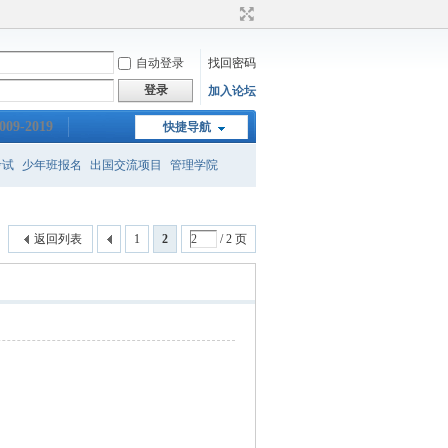
自动登录
找回密码
登录
加入论坛
009-2019
快捷导航
考试
少年班报名
出国交流项目
管理学院
新班
保送
gre成绩
返回列表
1
2
/ 2 页