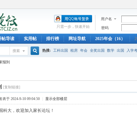
用户名
只需一步，快速开始
密码
新帖导读
实用帖
排行榜
网址导航
2025年会（16）
2
热搜:
工科出国
租房
年会
全奖出国
数学
出国
入学
搜索
搜
家报到
托福
科大奖学金
迎新晚会
信院出国
早餐
少年班
创
索
到
[复制链接]
发表于 2024-9-10 09:04:50
|
显示全部楼层
国科大，欢迎加入家长论坛！