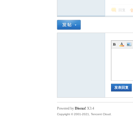
回复
科
大
发表回复
Powered by
Discuz!
X3.4
Copyright © 2001-2021, Tencent Cloud.
家